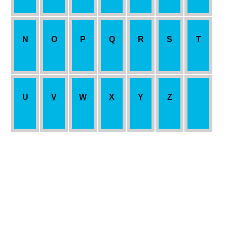
N
O
P
Q
R
S
T
U
V
W
X
Y
Z