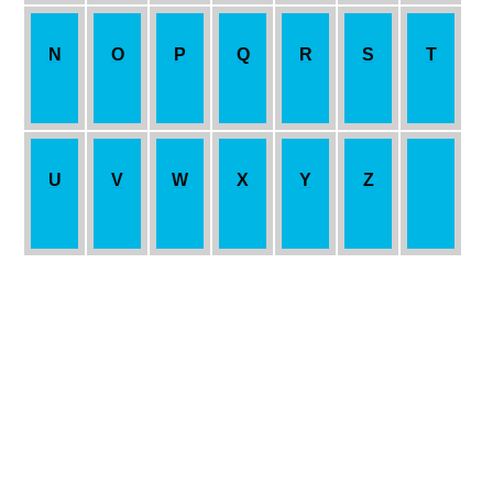
N
O
P
Q
R
S
T
U
V
W
X
Y
Z