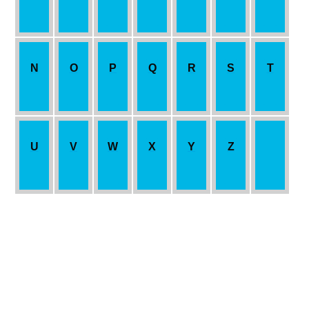
N
O
P
Q
R
S
T
U
V
W
X
Y
Z