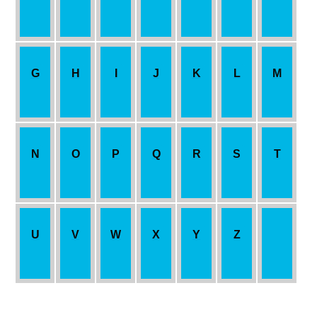
G
H
I
J
K
L
M
N
O
P
Q
R
S
T
U
V
W
X
Y
Z