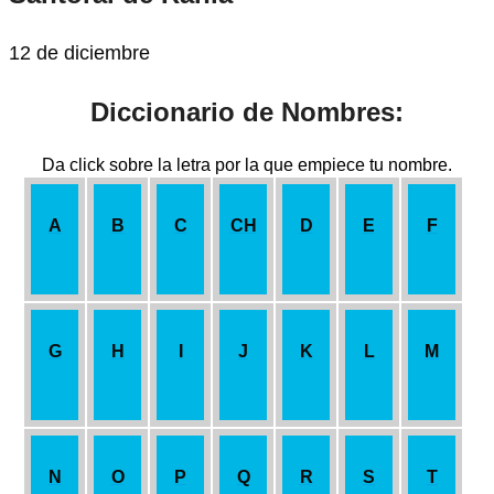
12 de diciembre
Diccionario de Nombres:
Da click sobre la letra por la que empiece tu nombre.
A
B
C
CH
D
E
F
G
H
I
J
K
L
M
N
O
P
Q
R
S
T