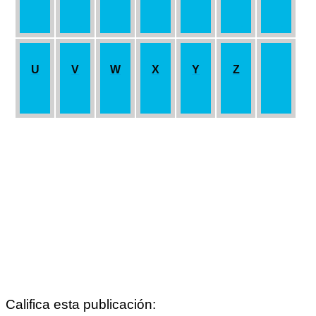
U
V
W
X
Y
Z
Califica esta publicación: