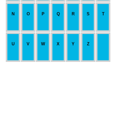
N
O
P
Q
R
S
T
U
V
W
X
Y
Z