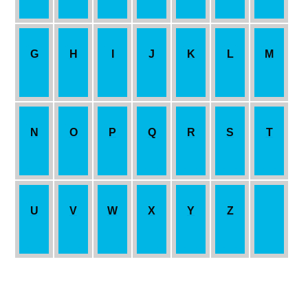
G
H
I
J
K
L
M
N
O
P
Q
R
S
T
U
V
W
X
Y
Z