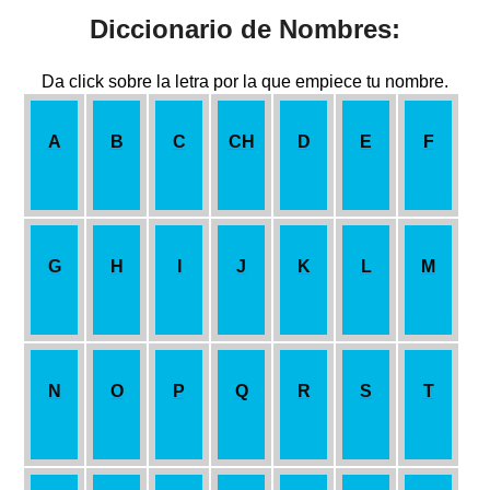
Diccionario de Nombres:
Da click sobre la letra por la que empiece tu nombre.
A
B
C
CH
D
E
F
G
H
I
J
K
L
M
N
O
P
Q
R
S
T