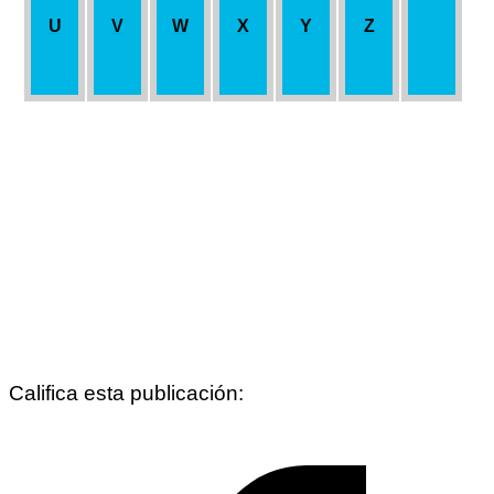
U
V
W
X
Y
Z
Califica esta publicación: